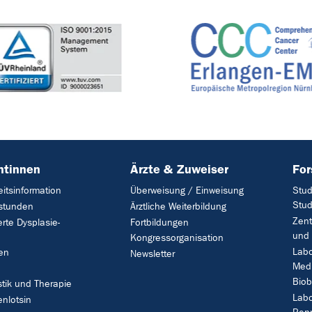
ntinnen
Ärzte & Zuweiser
Fo
itsinformation
Überweisung / Einweisung
Stud
Stud
stunden
Ärztliche Weiterbildung
Zent
ierte Dysplasie-
Fortbildungen
und 
Kongressorganisation
Labo
en
Newsletter
Medi
Biob
tik und Therapie
Labo
enlotsin