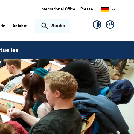
International Office
Presse
Suche
nde
Anfahrt
tuelles