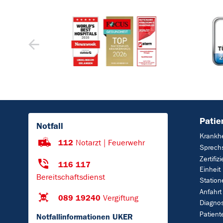
Patie
Notfall
Krankhe
112
Notarzt | Feuerwehr
Sprech
Zertifiz
116 117
Einheit
Bereitschaftsdienst
Station
Anfahrt
089 19240
Vergiftung
Diagnos
Patient
Notfallinformationen UKER