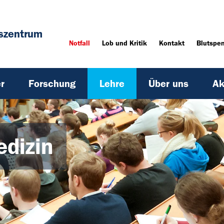
szentrum
Notfall
Lob und Kritik
Kontakt
Blutspe
r
Forschung
Lehre
Über uns
Ak
dizin