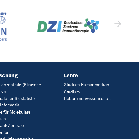
rschung
Lehre
ienzentrale (Klinische
Studium Humanmedizin
ien)
Studium
rale für Biostatistik
Hebammenwissenschaft
Informatik
r für Molekulare
zin
ank-Zentrale
r für