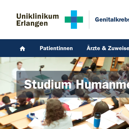
Zum Hauptinhalt springen
Skip to page footer
Genitalkreb
Patientinnen
Ärzte & Zuweise
Studium Humanme